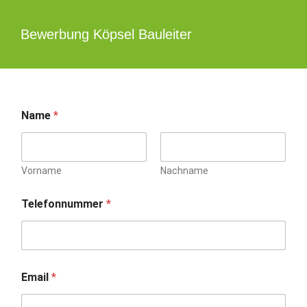
Zum
Inhalt
Bewerbung Köpsel Bauleiter
springen
Name
*
Vorname
Nachname
Telefonnummer
*
Email
*