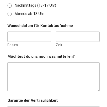
Nachmittags (13-17 Uhr)
Abends ab 18 Uhr
v
Wunschdatum für Kontaktaufnahme
e
r
g
l
e
Datum
Zeit
i
c
Möchtest du uns noch was mitteilen?
h
b
a
r
e
*
A
b
g
e
Garantie der Vertraulichkeit
s